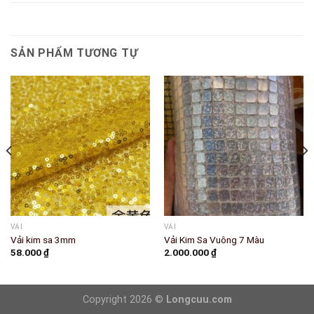
SẢN PHẨM TƯƠNG TỰ
VẢI
VẢI
Vải kim sa 3mm
Vải Kim Sa Vuông 7 Màu
58.000
₫
2.000.000
₫
Copyright 2026 ©
Longcuu.com