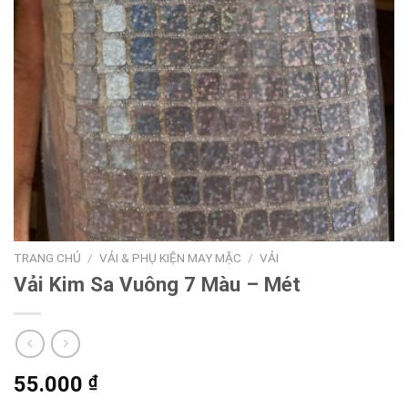
TRANG CHỦ
/
VẢI & PHỤ KIỆN MAY MẶC
/
VẢI
Vải Kim Sa Vuông 7 Màu – Mét
55.000
₫