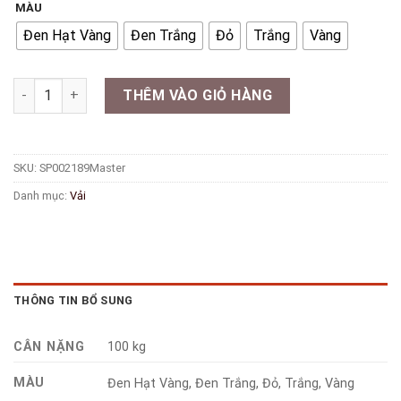
MÀU
Đen Hạt Vàng
Đen Trắng
Đỏ
Trắng
Vàng
Vải Kim Sa Vuông 7 Màu - Mét số lượng
THÊM VÀO GIỎ HÀNG
SKU:
SP002189Master
Danh mục:
Vải
THÔNG TIN BỔ SUNG
CÂN NẶNG
100 kg
MÀU
Đen Hạt Vàng, Đen Trắng, Đỏ, Trắng, Vàng