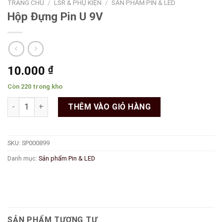
TRANG CHỦ
/
LSR & PHỤ KIỆN
/
SẢN PHẨM PIN & LED
Hộp Đựng Pin U 9V
10.000
₫
Còn 220 trong kho
Hộp Đựng Pin U 9V số lượng
THÊM VÀO GIỎ HÀNG
SKU:
SP000899
Danh mục:
Sản phẩm Pin & LED
SẢN PHẨM TƯƠNG TỰ