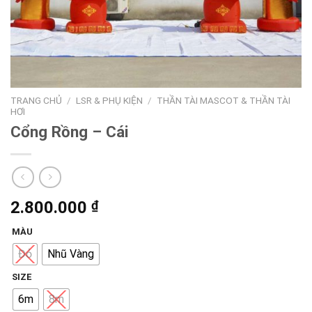
TRANG CHỦ
/
LSR & PHỤ KIỆN
/
THẦN TÀI MASCOT & THẦN TÀI
HƠI
Cổng Rồng – Cái
2.800.000
₫
MÀU
Đỏ
Nhũ Vàng
SIZE
6m
8m