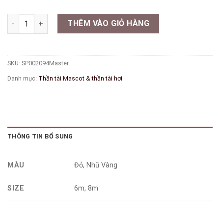
Cổng Rồng - Cái số lượng
THÊM VÀO GIỎ HÀNG
SKU:
SP002094Master
Danh mục:
Thần tài Mascot & thần tài hơi
THÔNG TIN BỔ SUNG
MÀU
Đỏ, Nhũ Vàng
SIZE
6m, 8m